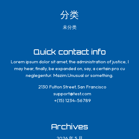
分类
未分类
Quick contact info
Lorem ipsum dolor sit amet, the administration of justice, I
may hear, finally, be expanded on, say, a certain pro cu
neglegentur.
Mazim.Unusual or something.
2130 Fulton Street, San Francisco
support@test.com
+(15) 1234-56789
Archives
2026 年 5 月