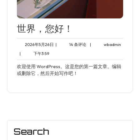
世界，您好！
2026
14
wbadmin
2026年5月26日
|
14 条评论
|
wbadmin
年
条
下
|
下午3:59
5
评
午
月
论
3:59
欢迎使用 WordPress。这是您的第一篇文章。编辑
26
或删除它，然后开始写作吧！
日
Search